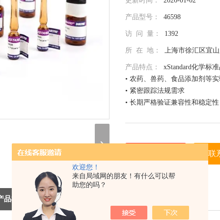
更新时间：
2026-01-02
产品型号：
46598
访 问 量：
1392
所 在 地：
上海市徐汇区宜山路
产品特点：
xStandard化学标
• 农药、兽药、食品添加剂等
• 紧密跟踪法规需求
• 长期严格验证兼容性和稳定性
• 全面仔细的原料控制程序
• 全部去活的玻璃器皿
• 每次准备两批独立的批号互
• 详尽的分析证书（COA）
在线询价
联
• 种类齐全的单标或混标
欢迎您！
• 更为人性化的小包装量，利
（联系我们，请说明是在 北京
来自局域网的朋友！有什么可以帮
助您的吗？
息，谢谢！）
产品概述