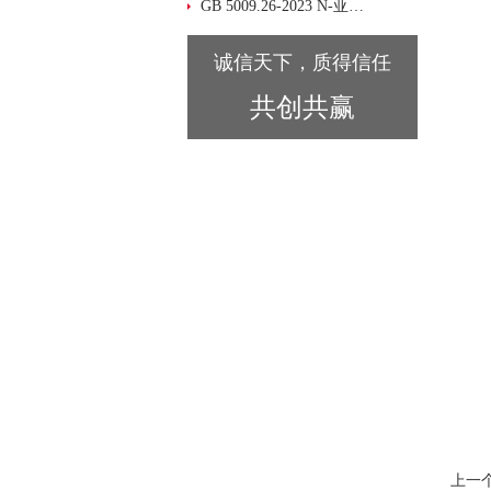
GB 5009.26-2023 N-亚硝胺类化合物测定 选定产品：迪马科技 PLS-A净化填料
诚信天下，质得信任
共创共赢
上一