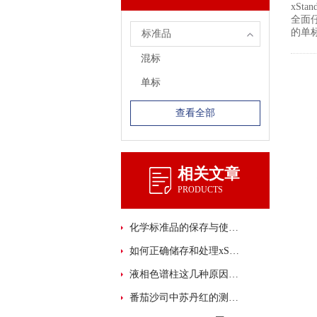
xSt
全面仔
的单
标准品
混标
单标
查看全部
相关文章
PRODUCTS
化学标准品的保存与使用注意事项
如何正确储存和处理xStandard 化学标准品？
液相色谱柱这几种原因会导致柱压升高
番茄沙司中苏丹红的测定 SPE-HPLC 法 解决方案