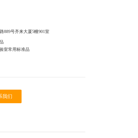
889号齐来大厦5幢901室
准品
实验室常用标准品
为验证
系我们
于保存，节约成本
迪科马科技有限公司（迪马科技） 上看到的信