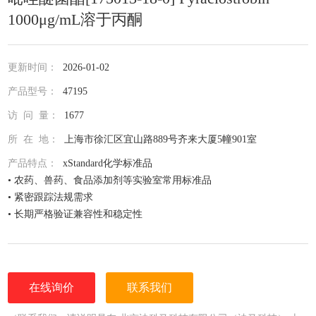
1000μg/mL溶于丙酮
更新时间：
2026-01-02
产品型号：
47195
访 问 量：
1677
所 在 地：
上海市徐汇区宜山路889号齐来大厦5幢901室
产品特点：
xStandard化学标准品
• 农药、兽药、食品添加剂等实验室常用标准品
• 紧密跟踪法规需求
• 长期严格验证兼容性和稳定性
• 全面仔细的原料控制程序
• 全部去活的玻璃器皿
• 每次准备两批独立的批号互为验证
• 详尽的分析证书（COA）
在线询价
联系我们
• 种类齐全的单标或混标
• 更为人性化的小包装量，利于保存，节约成本