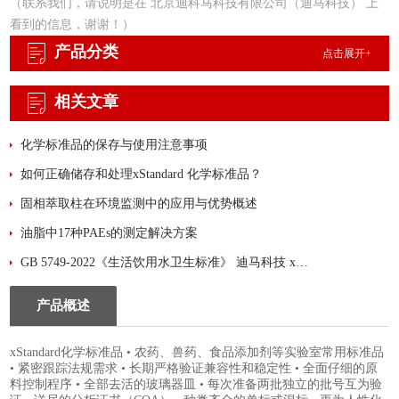
（联系我们，请说明是在 北京迪科马科技有限公司（迪马科技） 上
看到的信息，谢谢！）
产品分类
点击展开+
相关文章
化学标准品的保存与使用注意事项
如何正确储存和处理xStandard 化学标准品？
固相萃取柱在环境监测中的应用与优势概述
油脂中17种PAEs的测定解决方案
GB 5749-2022《生活饮用水卫生标准》 迪马科技 xStandard 标准品大汇总！
产品概述
xStandard化学标准品 • 农药、兽药、食品添加剂等实验室常用标准品
• 紧密跟踪法规需求 • 长期严格验证兼容性和稳定性 • 全面仔细的原
料控制程序 • 全部去活的玻璃器皿 • 每次准备两批独立的批号互为验