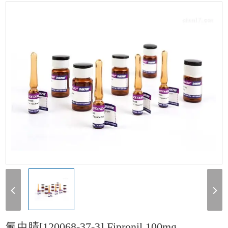
[120068-37-3] Fipronil 100mg
氟虫腈[120068-37-3] Fipronil 100mg