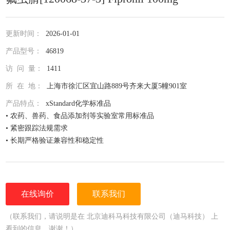
更新时间：
2026-01-01
产品型号：
46819
访 问 量：
1411
所 在 地：
上海市徐汇区宜山路889号齐来大厦5幢901室
产品特点：
xStandard化学标准品
• 农药、兽药、食品添加剂等实验室常用标准品
• 紧密跟踪法规需求
• 长期严格验证兼容性和稳定性
• 全面仔细的原料控制程序
• 全部去活的玻璃器皿
• 每次准备两批独立的批号互为验证
• 详尽的分析证书（COA）
在线询价
联系我们
• 种类齐全的单标或混标
• 更为人性化的小包装量，利于保存，节约成本
（联系我们，请说明是在 北京迪科马科技有限公司（迪马科技） 上
看到的信息，谢谢！）