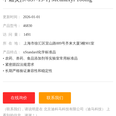
更新时间：
2026-01-01
产品型号：
46830
访 问 量：
1491
所 在 地：
上海市徐汇区宜山路889号齐来大厦5幢901室
产品特点：
xStandard化学标准品
• 农药、兽药、食品添加剂等实验室常用标准品
• 紧密跟踪法规需求
• 长期严格验证兼容性和稳定性
• 全面仔细的原料控制程序
• 全部去活的玻璃器皿
• 每次准备两批独立的批号互为验证
• 详尽的分析证书（COA）
在线询价
联系我们
• 种类齐全的单标或混标
• 更为人性化的小包装量，利于保存，节约成本
（联系我们，请说明是在 北京迪科马科技有限公司（迪马科技） 上
看到的信息，谢谢！）