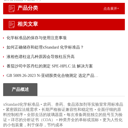
产品分类
点击展开+
相关文章
化学标准品的保存与使用注意事项
如何正确储存和处理xStandard 化学标准品？
液相色谱柱这几种原因会导致柱压升高
番茄沙司中苏丹红的测定 SPE-HPLC 法 解决方案
GB 5009.26-2023 N-亚硝胺类化合物测定 选定产品：迪马科技 PLS-A净化填料
产品概述
xStandard化学标准品 • 农药、兽药、食品添加剂等实验室常用标准品
• 紧密跟踪法规需求 • 长期严格验证兼容性和稳定性 • 全面仔细的原
料控制程序 • 全部去活的玻璃器皿 • 每次准备两批独立的批号互为验
证 • 详尽的分析证书（COA） • 种类齐全的单标或混标 • 更为人性化
的小包装量，利于保存，节约成本