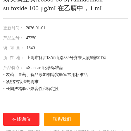
sulfoxide 100 μg/mL在乙腈中，1 mL
更新时间：
2026-01-01
产品型号：
47250
访 问 量：
1540
所 在 地：
上海市徐汇区宜山路889号齐来大厦5幢901室
产品特点：
xStandard化学标准品
• 农药、兽药、食品添加剂等实验室常用标准品
• 紧密跟踪法规需求
• 长期严格验证兼容性和稳定性
• 全面仔细的原料控制程序
• 全部去活的玻璃器皿
• 每次准备两批独立的批号互为验证
• 详尽的分析证书（COA）
在线询价
联系我们
• 种类齐全的单标或混标
• 更为人性化的小包装量，利于保存，节约成本