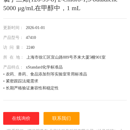
5000 μg/mL在甲醇中，1 mL
更新时间：
2026-01-01
产品型号：
47410
访 问 量：
2240
所 在 地：
上海市徐汇区宜山路889号齐来大厦5幢901室
产品特点：
xStandard化学标准品
• 农药、兽药、食品添加剂等实验室常用标准品
• 紧密跟踪法规需求
• 长期严格验证兼容性和稳定性
• 全面仔细的原料控制程序
• 全部去活的玻璃器皿
• 每次准备两批独立的批号互为验证
• 详尽的分析证书（COA）
在线询价
联系我们
• 种类齐全的单标或混标
• 更为人性化的小包装量，利于保存，节约成本