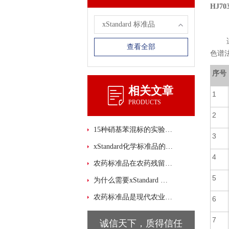
HJ7
xStandard 标准品
适用于
查看全部
色谱法》
序号
相关文章
1
PRODUCTS
2
15种硝基苯混标的实验设计与使用技巧分析
3
xStandard化学标准品的储存与使用注意事项
4
农药标准品在农药残留检测中的重要性与应用
5
为什么需要xStandard 标准品？
农药标准品是现代农业生产重要的物质之一
6
7
诚信天下，质得信任