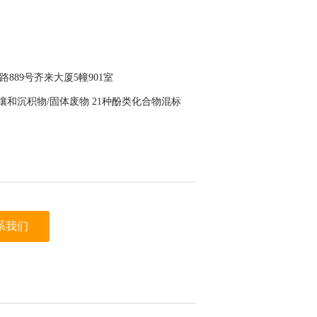
889号齐来大厦5幢901室
014 土壤和沉积物/固体废物 21种酚类化合物混标
壤和沉积物 酚类化合物的测定 气相色谱法》、《HJ
物的测定 气相色谱法》，1000 μg/mL在甲醇
5
系我们
迪科马科技有限公司（迪马科技） 上看到的信