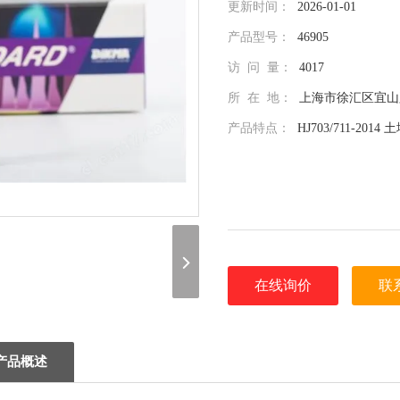
更新时间：
2026-01-01
产品型号：
46905
访 问 量：
4017
所 在 地：
上海市徐汇区宜山路
产品特点：
HJ703/711-2
适用于《HJ 703-2014 土
711-2014 固体废物 酚类化合
中，1 mL/安瓿，Cat. No.: 4690
在线询价
联
（联系我们，请说明是在 北京
息，谢谢！）
产品概述