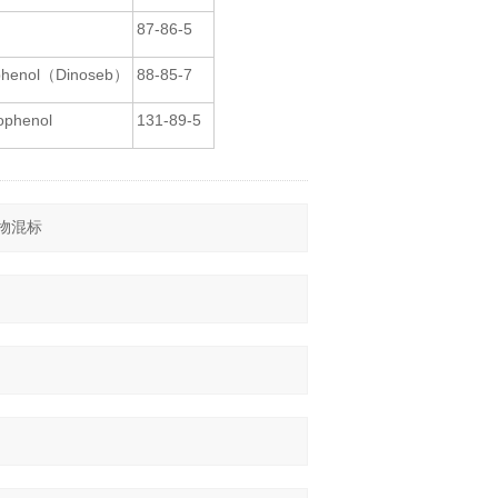
87-86-5
rophenol（Dinoseb）
88-85-7
rophenol
131-89-5