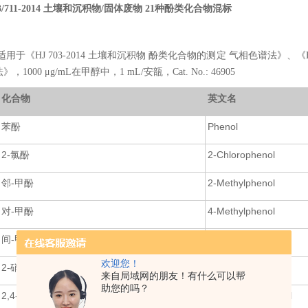
03/711-2014 土壤和沉积物/固体废物 21种酚类化合物混标
《HJ 703-2014 土壤和沉积物 酚类化合物的测定 气相色谱法》、《HJ 
，1000 μg/mL在甲醇中，1 mL/安瓿，Cat. No.: 46905
化合物
英文名
苯酚
Phenol
2-氯酚
2-Chlorophenol
邻-甲酚
2-Methylphenol
对-甲酚
4-Methylphenol
间-甲酚
3-Methylphenol
欢迎您！
2-硝基酚
2-Nitrophenol
来自局域网的朋友！有什么可以帮
助您的吗？
2,4-二甲酚
2,4-Dimethylphenol