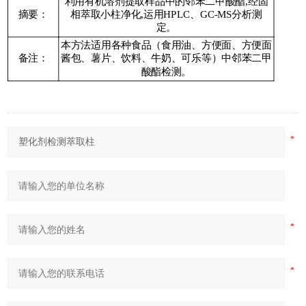
利用有机溶剂提取样品中的邻苯二甲酸酯
,
经固
摘要：
相萃取小柱净化
,
运用
HPLC
、
GC-MS
分析测
定。
本方法适用各种食品（食用油、方便面、方便面
备注：
酱包、薯片、饮料、牛奶、可乐等）中邻苯二甲
酸酯检测。