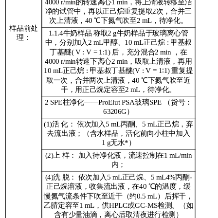
4000 r/min的转速离心1 min，将上清液转移至洁
净的试管中，再以正己烷重复提取2次，合并三
次上清液，40 ℃下氮气吹至2 mL，待净化。
样品前处
1.1.4牛奶样品 称取2 g牛奶样品于玻璃离心管
理：
中，分别加入2 mL甲醇、10 mL正己烷 : 甲基叔
丁基醚( V : V = 1:1) 后，充分混合2 min ，在
4000 r/min转速下离心2 min，吸取上清液，再用
10 mL正己烷 : 甲基叔丁基醚(V : V = 1∶1) 重复提
取一次，合并两次上清液，40 ℃下氮气吹至近
干，用正己烷定容至2 mL，待净化。
2 SPE柱净化——ProElut PSA玻璃SPE （货号：
63206G）
(1)活 化： 依次加入5 mL丙酮、5 mL正己烷，弃
去流出液；（含水样品，活化前向小柱中加入
1 g无水*）
(2)上 样： 加入待净化液，流速控制在1 mL/min
内；
(4)洗 脱： 依次加入5 mL正己烷、5 mL4%丙酮-
正己烷溶液，收集流出液，在40 ℃的温度，缓
慢氮气流条件下吹至近干（约0.5 mL）后挥干，
乙腈定容至1 mL，供HPLC或GC-MS检测。（如
含有少量油滴，离心后取清夜进行检测）