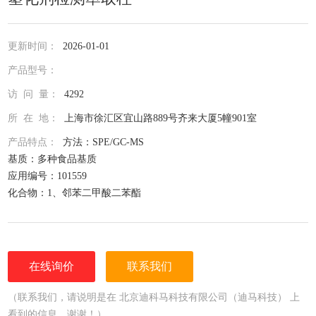
更新时间：
2026-01-01
产品型号：
访 问 量：
4292
所 在 地：
上海市徐汇区宜山路889号齐来大厦5幢901室
产品特点：
方法：SPE/GC-MS
基质：多种食品基质
应用编号：101559
化合物：1、邻苯二甲酸二苯酯
2、邻苯二甲酸二环己酯
3、邻苯二甲酸二戊酯
4、邻苯二甲酸二异丁酯
5、邻苯二甲酸二(2-甲氧基乙基)酯
在线询价
联系我们
6、邻苯二甲酸二(4-甲基-2-戊基)酯
7、邻苯二甲酸二(2-乙氧基乙)酯
（联系我们，请说明是在 北京迪科马科技有限公司（迪马科技） 上
8、邻苯二甲酸二己酯
看到的信息，谢谢！）